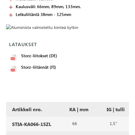
Kaulusväli: 66mm, 89mm, 133mm.
Letkuliitäntä 38mm - 125mm
LATAUKSET
Storz-liitokset (DE)
Storz-liitännät (FI)
Artikkeli nro.
KA | mm
IG | tulli
66
1,5''
STIA-KA066-15ZL