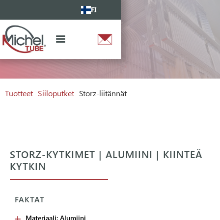
FI
Tuotteet
Siiloputket
Storz-liitännät
STORZ-KYTKIMET | ALUMIINI | KIINTEÄ
KYTKIN
FAKTAT
Materiaali: Alumiini