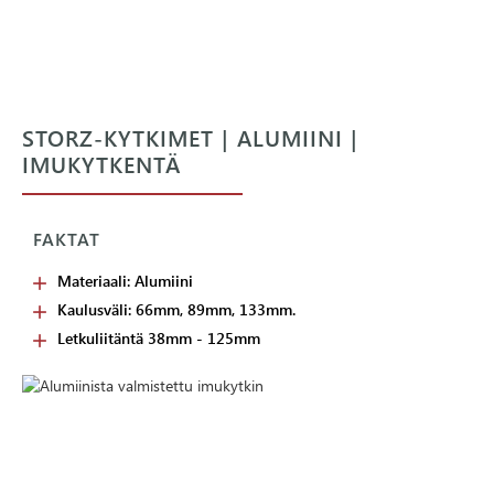
STORZ-KYTKIMET | ALUMIINI |
IMUKYTKENTÄ
FAKTAT
Materiaali: Alumiini
Kaulusväli: 66mm, 89mm, 133mm.
Letkuliitäntä 38mm - 125mm