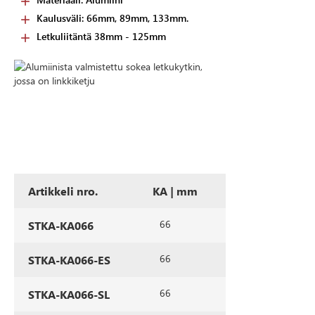
Kaulusväli: 66mm, 89mm, 133mm.
Letkuliitäntä 38mm - 125mm
Artikkeli nro.
KA | mm
66
STKA-KA066
66
STKA-KA066-ES
66
STKA-KA066-SL