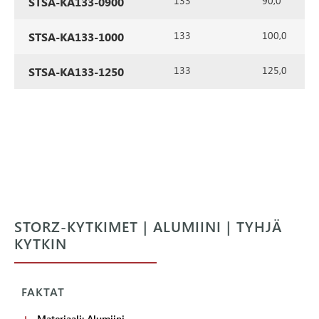
133
90,0
STSA-KA133-0900
133
100,0
STSA-KA133-1000
133
125,0
STSA-KA133-1250
STORZ-KYTKIMET | ALUMIINI | TYHJÄ
KYTKIN
FAKTAT
Materiaali: Alumiini