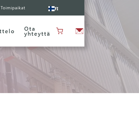
Toimipaikat
FI
Ota
ttelo
yhteyttä