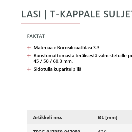
LASI | T-KAPPALE SULJ
FAKTAT
Materiaali: Borosilikaattilasi 3.3
Ruostumattomasta teräksestä valmistetuille pu
45 / 50 / 60,3 mm.
Sidotulla kupariteipillä
Artikkeli nro.
Ø1 [mm]
TSGG-047050-047050
47,0