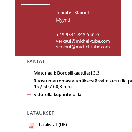
Jennifer Klamet
Myynti
+49 9341 848 550-0
LASI | HAAROJA 45°
verkauf@michel-tube.com
verkauf@michel-tube.com
FAKTAT
Materiaali: Borosilikaattilasi 3.3
Ruostumattomasta teräksestä valmistetuille pu
45 / 50 / 60,3 mm.
Sidotulla kupariteipillä
LATAUKSET
Lasilistat (DE)