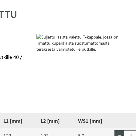
ETTU
tkille 40 /
L1 [mm]
L2 [mm]
WS1 [mm]
123
123
5,0