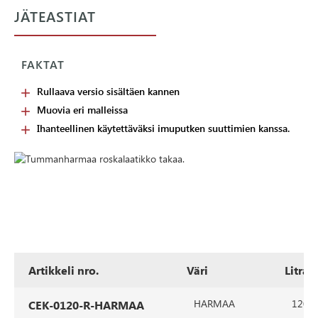
JÄTEASTIAT
FAKTAT
Rullaava versio sisältäen kannen
Muovia eri malleissa
Ihanteellinen käytettäväksi imuputken suuttimien kanssa.
Artikkeli nro.
Väri
Litrat
HARMAA
120
CEK-0120-R-HARMAA