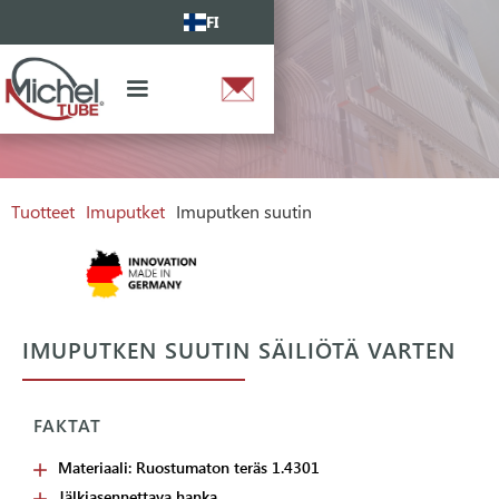
FI
Tuotteet
Imuputket
Imuputken suutin
IMUPUTKEN SUUTIN SÄILIÖTÄ VARTEN
FAKTAT
Materiaali: Ruostumaton teräs 1.4301
Jälkiasennettava hanka