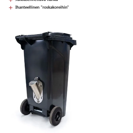
Ihanteellinen "roskakoreihin"