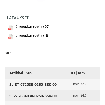
LATAUKSET
Imuputken suutin (DE)
Imuputken suutin (FI)
30°
Artikkeli nro.
ID | mm
a
noin 72,0
SL-ST-072030-0250-BSK-00
noin 84,0
SL-ST-084030-0250-BSK-00