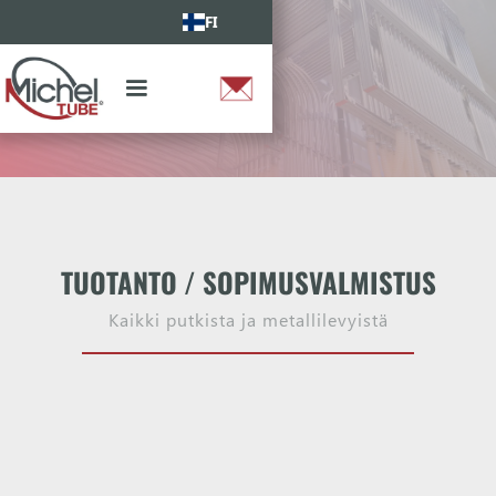
FI
TUOTANTO / SOPIMUSVALMISTUS
Kaikki putkista ja metallilevyistä