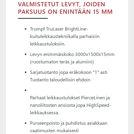
VALMISTETUT LEVYT, JOIDEN
PAKSUUS ON ENINTÄÄN 15 MM
Trumpf TruLaser BrightLine-
kuituleikkaustekniikalla parhaisiin
leikkaustuloksiin.
Levyn enimmäiskoko 3000x1500x15mm
(ruostumaton teräs ja alumiini)
Sarjatuotanto jopa eräkokoon "1" asti
Tuotanto taloudellisin ehdoin
Parhaat leikkaustulokset PierceLinen ja
nanoliitosten ansiosta jopa HighSpeed-
leikkauksessa.
Purseenpoisto ja puhdistus asiakkaan
vaatimusten mukaisesti