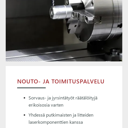
NOUTO- JA TOIMITUSPALVELU
Sorvaus- ja jyrsintätyöt räätälöityjä
erikoisosia varten
Yhdessä putkimaisten ja litteiden
laserkomponenttien kanssa