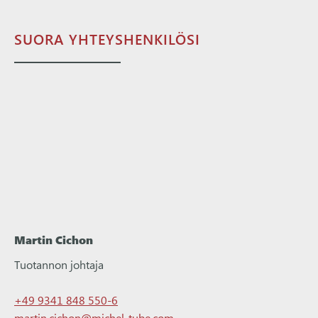
SUORA YHTEYSHENKILÖSI
Martin Cichon
Tuotannon johtaja
+49 9341 848 550-6
martin.cichon@michel-tube.com‍